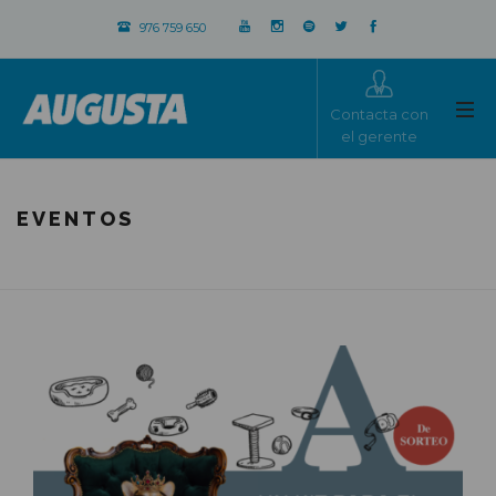
976 759 650
Contacta con
el gerente
EVENTOS