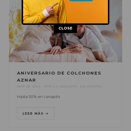
This popup will close in:
14
CLOSE
ANIVERSARIO DE COLCHONES
AZNAR
MAR 26, 2024
POR
C.C. AUGUSTA
EN
OFERTAS
Hasta 50% en canapés
LEER MÁS