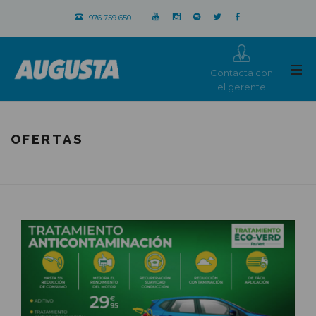
976 759 650
Contacta con
el gerente
OFERTAS