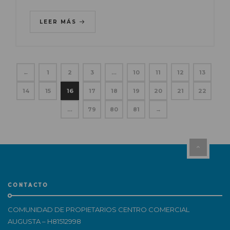
LEER MÁS
←
1
2
3
…
10
11
12
13
14
15
16
17
18
19
20
21
22
…
79
80
81
→
CONTACTO
COMUNIDAD DE PROPIETARIOS CENTRO COMERCIAL
AUGUSTA – H81512998