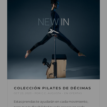
COLECCIÓN PILATES DE DÉCIMAS
OCT 23, 2023
POR
C.C. AUGUSTA
EN
OFERTAS
Estas prendas te ayudarán en cada movimiento,