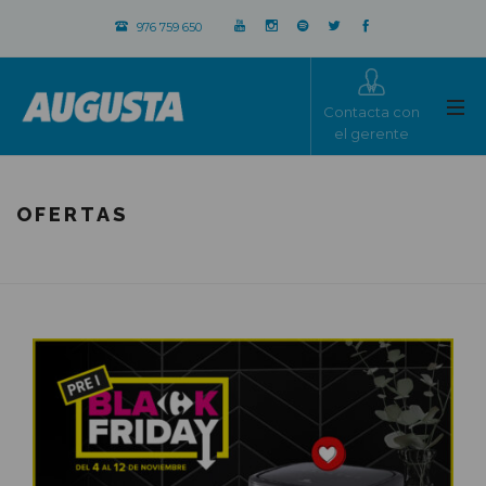
976 759 650
Contacta con
el gerente
OFERTAS