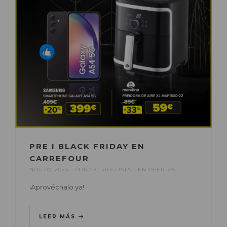
PRE I BLACK FRIDAY EN
CARREFOUR
NOV 07, 2023
POR
C.C. AUGUSTA
EN
OFERTAS
¡Aprovéchalo ya!
LEER MÁS