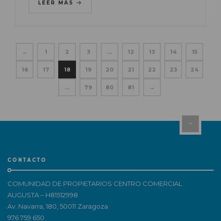
LEER MÁS
←
1
2
3
…
12
13
14
15
16
17
18
19
20
21
22
23
24
…
79
80
81
→
CONTACTO
COMUNIDAD DE PROPIETARIOS CENTRO COMERCIAL
AUGUSTA – H81512998
Av. Navarra, 180, 50011 Zaragoza
976 759 650