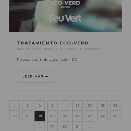
TRATAMIENTO ECO-VERD
MAR 03, 2022
POR
C.C. AUGUSTA
EN
OFERTAS
Revisión completa por solo 49€
LEER MÁS
←
1
2
3
…
33
34
35
36
37
38
39
40
41
42
43
44
45
…
79
80
81
→