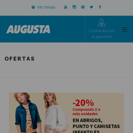
976 759 650
Contacta con
el gerente
OFERTAS