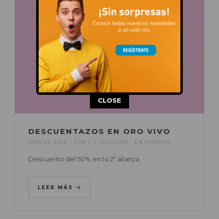
This popup will close in:
14
CLOSE
DESCUENTAZOS EN ORO VIVO
MAR 09, 2022
POR
C.C. AUGUSTA
EN
OFERTAS
Descuento del 50% en tu 2ª alianza
LEER MÁS