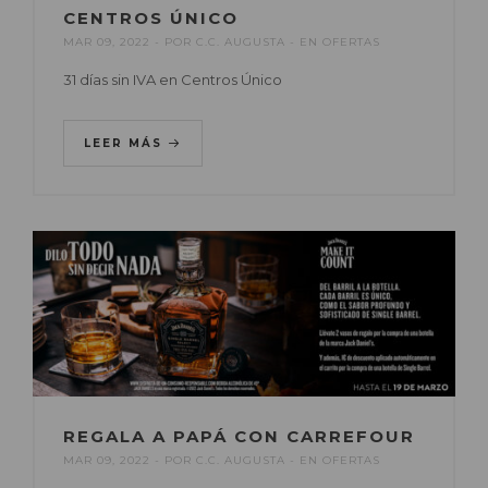
CENTROS ÚNICO
MAR 09, 2022
POR
C.C. AUGUSTA
EN
OFERTAS
31 días sin IVA en Centros Único
LEER MÁS
REGALA A PAPÁ CON CARREFOUR
MAR 09, 2022
POR
C.C. AUGUSTA
EN
OFERTAS