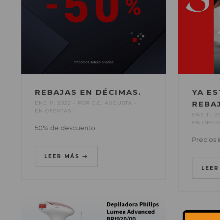
REBAJAS EN DÉCIMAS.
YA ES
REBA
ENE 11, 2022
POR
C.C. AUGUSTA
EN
OFERTAS
ENE 11, 2
EN
OFER
50% de descuento.
Precios i
LEER MÁS
LEE