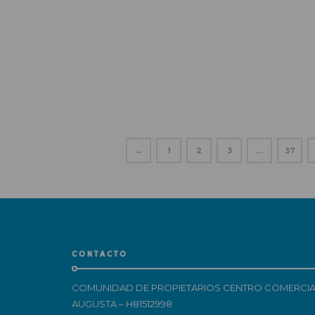
←
1
2
3
…
37
CONTACTO
COMUNIDAD DE PROPIETARIOS CENTRO COMERCIA
AUGUSTA – H81512998