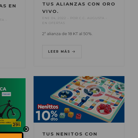
TUS ALIANZAS CON ORO
AS EN
VIVO.
ENE 04, 2022
POR
C.C. AUGUSTA
STA
EN
OFERTAS
2ª alianza de 18 KT al 50%.
LEER MÁS
TUS NENITOS CON