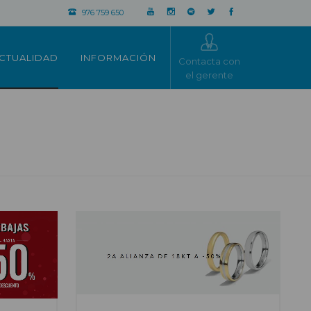
976 759 650
CTUALIDAD
INFORMACIÓN
Contacta con
el gerente