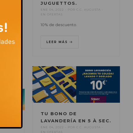
JUGUETTOS.
ENE 04, 2022
POR
C.C. AUGUSTA
EN
OFERTAS
10% de descuento.
STA
Viator
LEER MÁS
TU BONO DE
LAVANDERÍA EN 5 À SEC.
S
ENE 04, 2022
POR
C.C. AUGUSTA
EN
OFERTAS