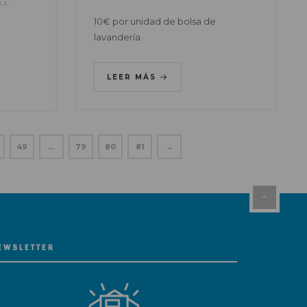
TA
10€ por unidad de bolsa de
lavandería.
LEER MÁS
49
…
79
80
81
→
EWSLETTER