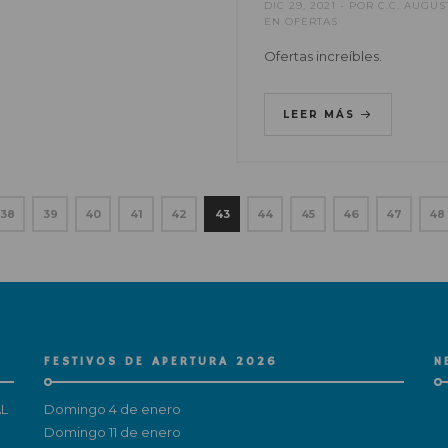
DIC 29, 2021
POR
C.C. AUGUS
EN
OFERTAS
Ofertas increíbles.
LEER MÁS
38
39
40
41
42
43
44
45
46
47
48
FESTIVOS DE APERTURA 2026
N
L
Domingo 4 de enero
Domingo 11 de enero