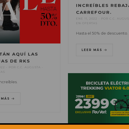
INCREÍBLES REBAJ
CARREFOUR.
ENE 11, 2022
POR
C.C. AUGU
EN
OFERTAS
Hasta el 50% de descuento.
LEER MÁS
TÁN AQUÍ LAS
JAS DE RKS
022
POR
C.C. AUGUSTA
TAS
ncreíbles.
R MÁS