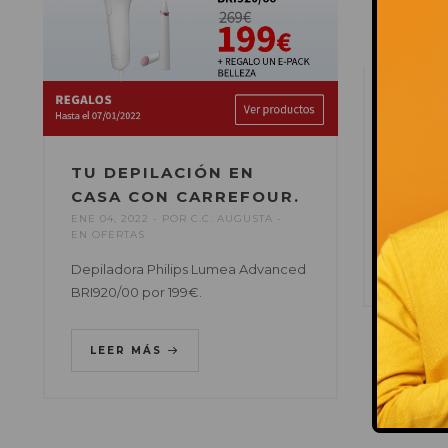
TUS G
ALAIN
ENE 04, 
EN
OFER
TU DEPILACIÓN EN
CASA CON CARREFOUR.
2º par po
ENE 04, 2022
POR
C.C. AUGUSTA
EN
OFERTAS
LEE
Depiladora Philips Lumea Advanced
BRI920/00 por 199€.
LEER MÁS