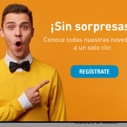
TU BICICLETA
ELÉCTRICA EN FEU
VERT.
ENE 04, 2022
POR
C.C. AUGU
AFAS DE SOL EN
EN
OFERTAS
 AFFLELOU.
Bicicleta eléctrica Trekking 
2022
POR
C.C. AUGUSTA
6.0 por 2399€.
TAS
r 1€ más.
LEER MÁS
R MÁS
LLEGAN LOS REYE
MAGOS A GAME.
This popup will close in:
15