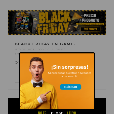
BLACK FRIDAY EN GAME.
NOV 23, 2021
POR
C.C. AUGUSTA
EN
BLACK FRIDAY
,
OFERTAS
Ofertas increíbles.
LEER MÁS
This popup will close in:
14
CLOSE