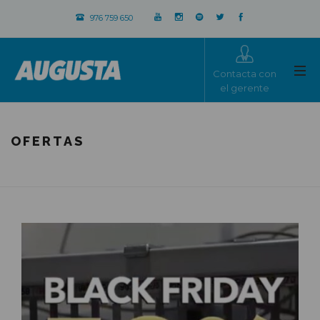
976 759 650
Contacta con
el gerente
OFERTAS