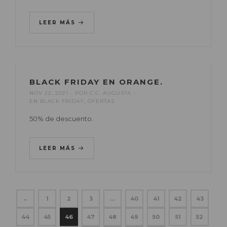
LEER MÁS
BLACK FRIDAY EN ORANGE.
NOV 22, 2021
POR
C.C. AUGUSTA
EN
BLACK FRIDAY
,
OFERTAS
50% de descuento.
LEER MÁS
←
1
2
3
…
40
41
42
43
44
45
46
47
48
49
50
51
52