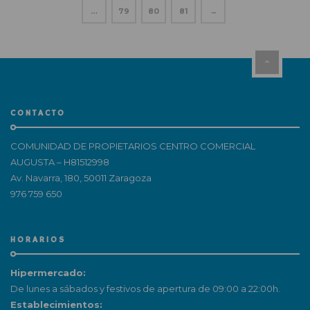
…
79
80
81
→
CONTACTO
COMUNIDAD DE PROPIETARIOS CENTRO COMERCIAL
AUGUSTA – H81512998
Av. Navarra, 180, 50011 Zaragoza
976 759 650
HORARIOS
Hipermercado:
De lunes a sábados y festivos de apertura de 09:00 a 22:00h.
Establecimientos: