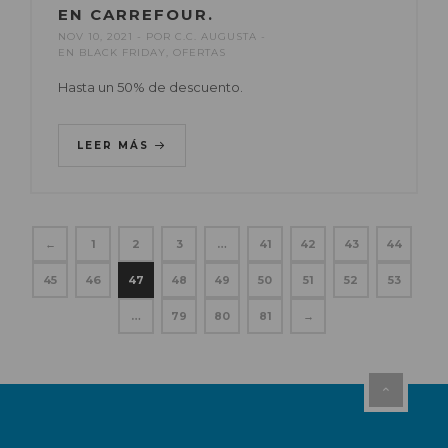
EN CARREFOUR.
NOV 10, 2021
POR
C.C. AUGUSTA
EN
BLACK FRIDAY
,
OFERTAS
Hasta un 50% de descuento.
LEER MÁS
←
1
2
3
…
41
42
43
44
45
46
47
48
49
50
51
52
53
…
79
80
81
→