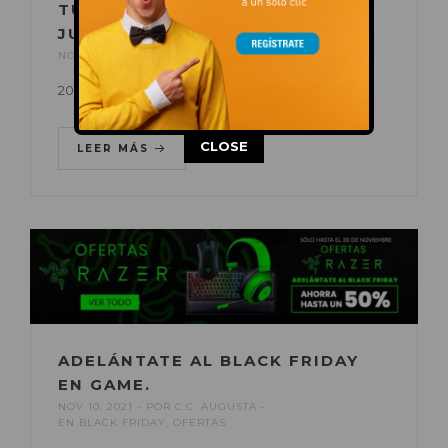
TUS MANUALIDADES EN
JUGUETTOS.
NOV 10, 2021
POR
C.C. AUGUSTA
EN
OFERTAS
20% de descuento.
This popup will close in:
14
CLOSE
LEER MÁS
ADELÁNTATE AL BLACK FRIDAY
EN GAME.
NOV 10, 2021
POR
C.C. AUGUSTA
EN
BLACK FRIDAY
,
OFERTAS