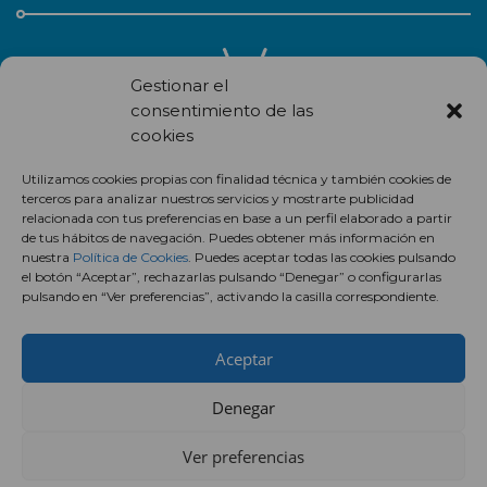
Gestionar el
consentimiento de las
cookies
Recibe en correo electrónico todas las novedades de nuestro
Utilizamos cookies propias con finalidad técnica y también cookies de
centro comercial.
terceros para analizar nuestros servicios y mostrarte publicidad
relacionada con tus preferencias en base a un perfil elaborado a partir
Suscríbete
de tus hábitos de navegación. Puedes obtener más información en
nuestra
Política de Cookies
. Puedes aceptar todas las cookies pulsando
el botón “Aceptar”, rechazarlas pulsando “Denegar” o configurarlas
pulsando en “Ver preferencias”, activando la casilla correspondiente.
Aceptar
Denegar
Ver preferencias