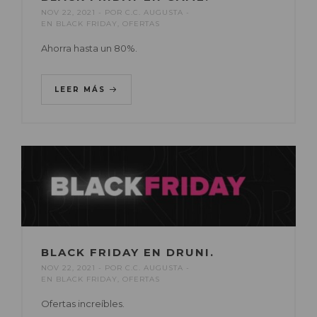
NOV 22, 2021
POR
C.C. AUGUSTA
EN
BLACK FRIDAY
,
OFERTAS
Ahorra hasta un 80%.
LEER MÁS
BLACK FRIDAY EN DRUNI.
NOV 22, 2021
POR
C.C. AUGUSTA
EN
BLACK FRIDAY
,
OFERTAS
Ofertas increíbles.