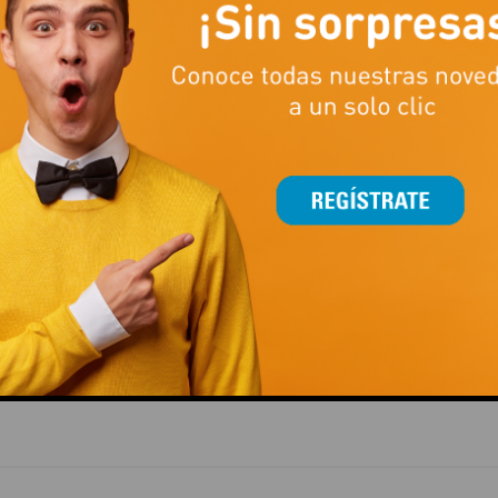
COS SE HAN COLADO EN JUGUETTOS
ra la diversión! ¡Descubre nuestra selección de disfraces, complemen
eb!
This popup will close in:
14