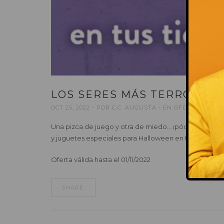
LOS SERES MÁS TERRORÍFI
OCT 25, 2022
POR
C.C. AUGUSTA
EN
OFERTAS
Una pizca de juego y otra de miedo… ¡pócima lista pa
y juguetes especiales para Halloween en tiendas y w
Oferta válida hasta el 01/11/2022
SHARE: