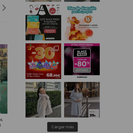
OL
N
Cargar más