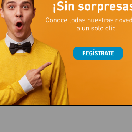
ENTRENAR FUERZA ES MUCHO
LA TEMPORADA DE FÚTB
MÁS QUE LEVANTAR PESO
TAMBIÉN SE JUEGA CO
ESTILAZO
This popup will close in:
15