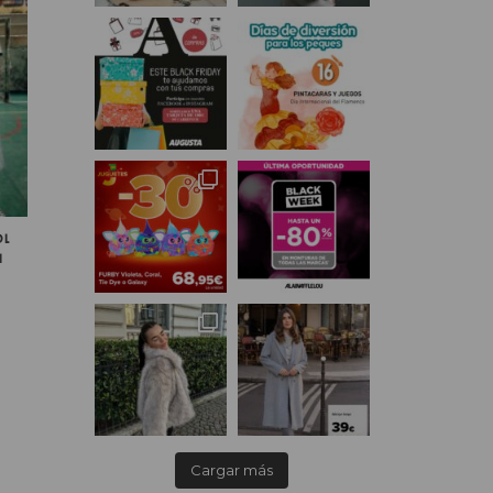
OL
N
Cargar más