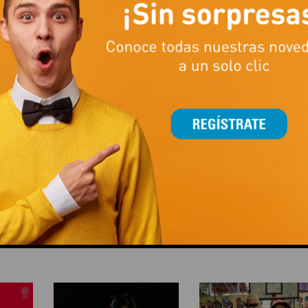
ces Text te va a costar muy poco ¡sólo 13,99€!
disfruta de esta oferta por tiempo limitado.
NOVEDADES DRUNI
This popup will close in:
14