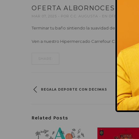
OFERTA ALBORNOCES TEX
MAR 07, 2025
POR
C.C. AUGUSTA
EN
OFERTAS
Terminar tu baño sintiendo la suavidad de los alborno
Ven a nuestro Hipermercado Carrefour C.C. Augusta y 
SHARE:
REGALA DEPORTE CON DECIMAS
Related Posts