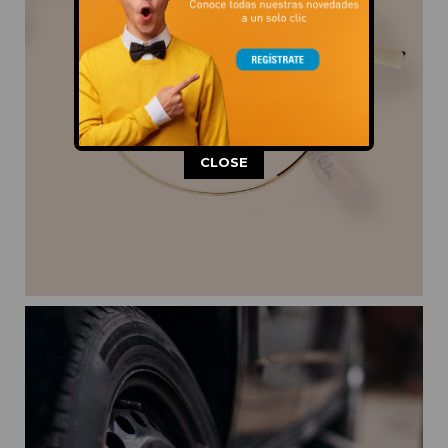
This popup will close in:
11
CLOSE