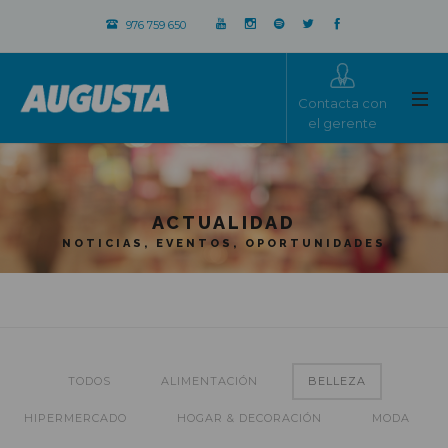
976 759 650
Contacta con
el gerente
ACTUALIDAD
NOTICIAS, EVENTOS, OPORTUNIDADES
TODOS
ALIMENTACIÓN
BELLEZA
HIPERMERCADO
HOGAR & DECORACIÓN
MODA