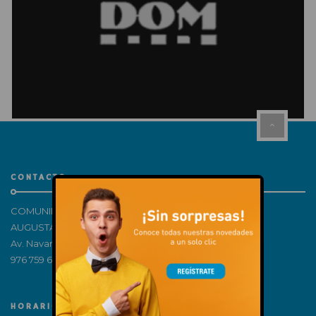
CONTACTO
COMUNIDAD DE PROPIETARIOS CENTRO COMERCIAL
AUGUSTA – H81512998
Av. Navarra, 180, 50011 Zaragoza
976 759 650
HORARIOS