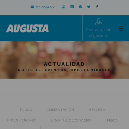
976 759 650
Contacta con
el gerente
ACTUALIDAD
NOTICIAS, EVENTOS, OPORTUNIDADES
TODOS
ALIMENTACIÓN
BELLEZA
HIPERMERCADO
HOGAR & DECORACIÓN
MODA