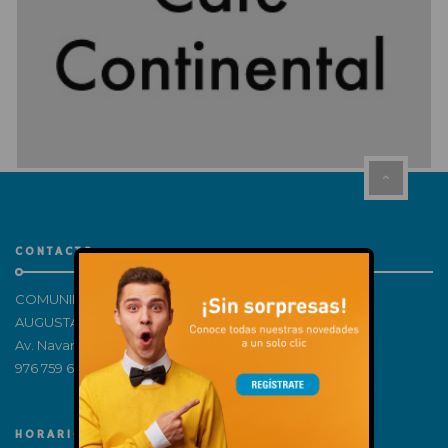
CONTACTO
COMUNIDAD DE PROPIETARIOS CENTRO COMERCIAL
AUGUSTA – H81512998
Av. Navarra, 180, 50011 Zaragoza
976 759 650
HORARIOS