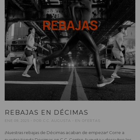
REBAJAS EN DÉCIMAS
ENE 09, 2025
POR
C.C. AUGUSTA
EN
OFERTAS
¡Nuestras rebajas de Décimas acaban de empezar! Corre a
nuestra tienda Decimas en C.C. Centro Augusta y descubre los