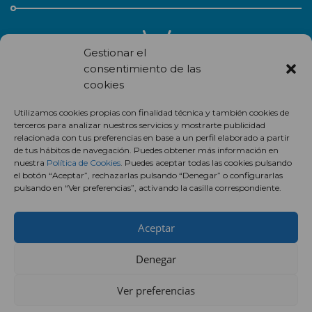
Gestionar el
consentimiento de las
cookies
Recibe en correo electrónico todas las novedades de nuestro
Utilizamos cookies propias con finalidad técnica y también cookies de
centro comercial.
terceros para analizar nuestros servicios y mostrarte publicidad
relacionada con tus preferencias en base a un perfil elaborado a partir
Suscríbete
de tus hábitos de navegación. Puedes obtener más información en
nuestra
Política de Cookies
. Puedes aceptar todas las cookies pulsando
el botón “Aceptar”, rechazarlas pulsando “Denegar” o configurarlas
pulsando en “Ver preferencias”, activando la casilla correspondiente.
Aceptar
Denegar
Ver preferencias