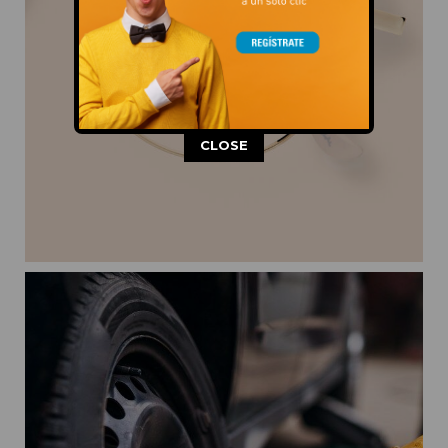
This popup will close in:
12
CLOSE