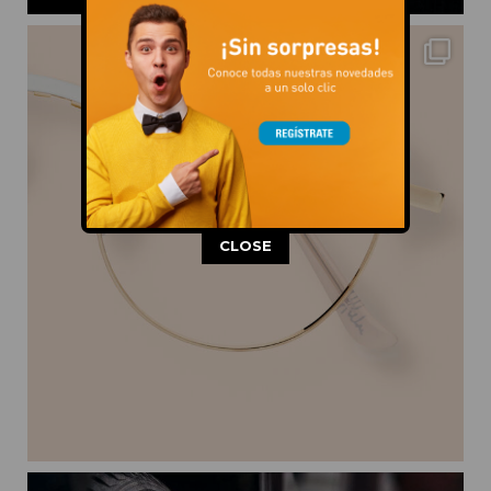
This popup will close in:
11
CLOSE