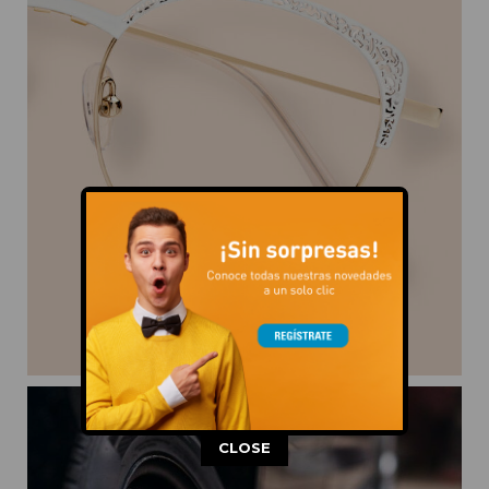
This popup will close in:
11
CLOSE