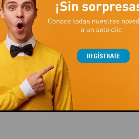
CCIÓN!
ENTRENAR FUERZA ES MUCHO
LA TEMPORADA DE FÚTB
MÁS QUE LEVANTAR PESO
TAMBIÉN SE JUEGA CO
ESTILAZO
This popup will close in:
15