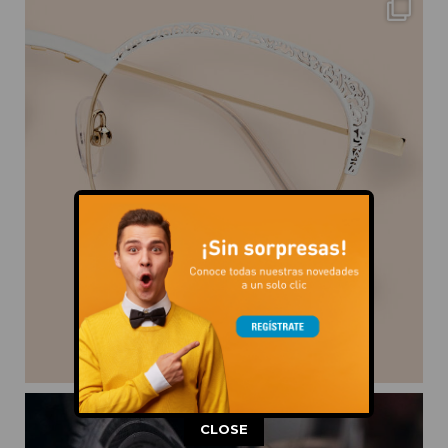
This popup will close in:
11
CLOSE