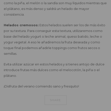
como la piña, el melón o la sandía son muy líquidos mientras que
el plátano, es más denso y saldrá un helado de mayor
consistencia.
Helados cremosos:
Estos helados suelen ser los de más éxito
por su textura. Para conseguir esta textura, utilizaremos como
base del helado yogurt o leche animal, queso batido, leche o
yogur vegetal. A eso le añadiremos la fruta deseada y como
toque final podemos añadirle toppings como frutos secos o
semillas.
Evita utilizar azúcar en estos helados y si tienes antojo de dulce
introduce frutas más dulces como el melocotón, la piña o el
plátano.
¡Disfruta del verano comiendo sano y fresquito!
SHARE: