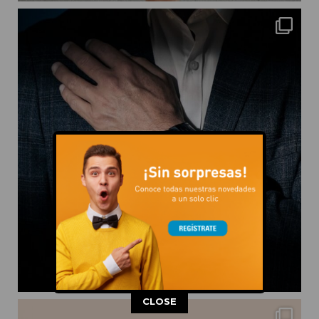
This popup will close in:
12
CLOSE